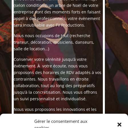
(selon conditions) un arbre de Noël de votre
entreprise sont des moments forts en faisant
appel à des professionnels, votre évènement
sera inoubliable avec FV Productions.
Nous nous occupons de tout (recherche
traiteur, décoration, musiciens, danseurs,
salle de location…)
Conserver votre sérénité jusqu’à votre
événement.
À
votre écoute, nous vous
proposons des horaires de RDV adaptés à vos
contraintes. Nous travaillons en étroite
collaboration, tout au long des préparatifs
jusqu’à la concrétisation. Nous vous offrons
un suivi personnalisé et individualisé.
Nous vous proposons les innovations et les
dernières tendances afin d’être au plus près
Gérer le consentement aux
de vos envies. Alors laissez nous les clés de
cookies